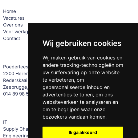
Home
Vacatures
Over ons
Voor werkgevers
Contact
Wij gebruiken cookies
Offices
Wij maken gebruik van cookies en
andere tracking-technologieën om
Poederleeseweg 131
uw surfervaring op onze website
2200 Herentals, Belgium
te verbeteren, om
Rederskaai 42
Zeebrugge, Belgium
gepersonaliseerde inhoud en
014 89 98 51
advertenties te tonen, om ons
websiteverkeer te analyseren en
Expertise
om te begrijpen waar onze
bezoekers vandaan komen.
IT
Supply Chain
Ik ga akkoord
Engineering