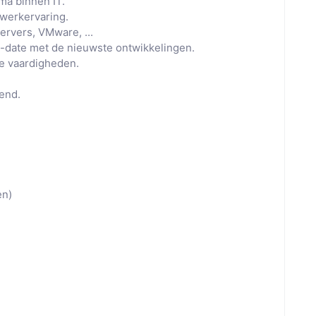
ma binnen IT.
 werkervaring.
ervers, VMware, ...
-to-date met de nieuwste ontwikkelingen.
e vaardigheden.
end.
en)