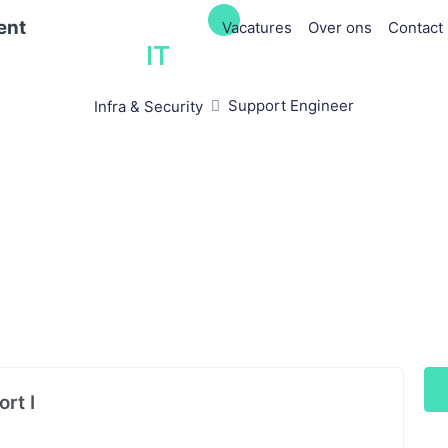
Vacatures
Over ons
Contact
IT
vacatures
Support Engineer
Infra & Security
rt I