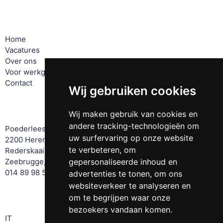
Pagina's
Home
Vacatures
Over ons
Voor werkgevers
Contact
Wij gebruiken cookies
Offices
Wij maken gebruik van cookies en
andere tracking-technologieën om
Poederleeseweg 131
uw surfervaring op onze website
2200 Herentals, Belgium
te verbeteren, om
Rederskaai 42
Zeebrugge, Belgium
gepersonaliseerde inhoud en
014 89 98 51
advertenties te tonen, om ons
websiteverkeer te analyseren en
Expertise
om te begrijpen waar onze
bezoekers vandaan komen.
IT